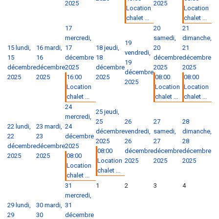
2025
2025
Location
Location
chalet ...
chalet ...
17
20
21
mercredi,
samedi,
dimanche,
19
15
lundi,
16
mardi,
17
18
jeudi,
20
21
vendredi,
15
16
décembre
18
décembre
décembre
19
décembre
décembre
2025
décembre
2025
2025
décembre
2025
2025
16:00
2025
08:00
08:00
2025
Location
Location
Location
chalet ...
chalet ...
chalet ...
24
25
jeudi,
mercredi,
25
26
27
28
22
lundi,
23
mardi,
24
décembre
vendredi,
samedi,
dimanche,
22
23
décembre
2025
26
27
28
décembre
décembre
2025
08:00
décembre
décembre
décembre
2025
2025
08:00
Location
2025
2025
2025
Location
chalet ...
chalet ...
31
1
2
3
4
mercredi,
29
lundi,
30
mardi,
31
29
30
décembre