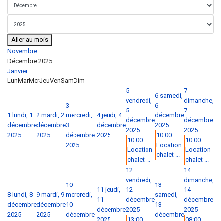
Aller au mois
Novembre
Décembre 2025
Janvier
Lun
Mar
Mer
Jeu
Ven
Sam
Dim
5
7
6
samedi,
vendredi,
dimanche,
3
6
5
7
1
lundi, 1
2
mardi, 2
mercredi,
4
jeudi, 4
décembre
décembre
décembre
décembre
décembre
3
décembre
2025
2025
2025
2025
2025
décembre
2025
10:00
10:00
10:00
2025
Location
Location
Location
chalet ...
chalet ...
chalet ...
12
14
vendredi,
dimanche,
10
13
11
jeudi,
12
14
8
lundi, 8
9
mardi, 9
mercredi,
samedi,
11
décembre
décembre
décembre
décembre
10
13
décembre
2025
2025
2025
2025
décembre
décembre
2025
13:00
08:00