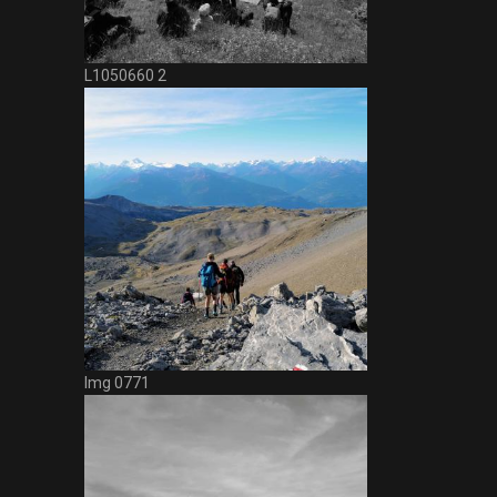
L1050660 2
Img 0771