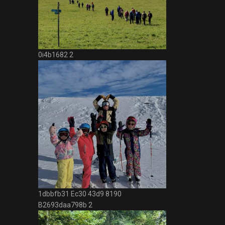
0i4b1682 2
1dbbfb31 Ec30 43d9 8190
B2693daa798b 2