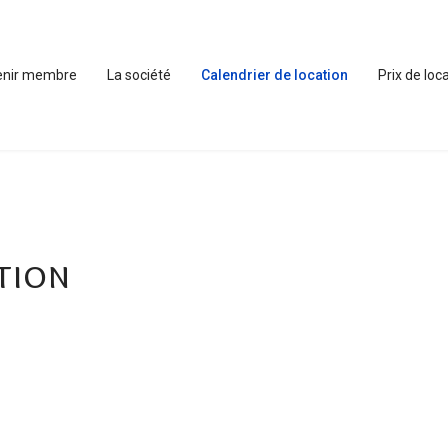
enir membre
La société
Calendrier de location
Prix de loc
tion